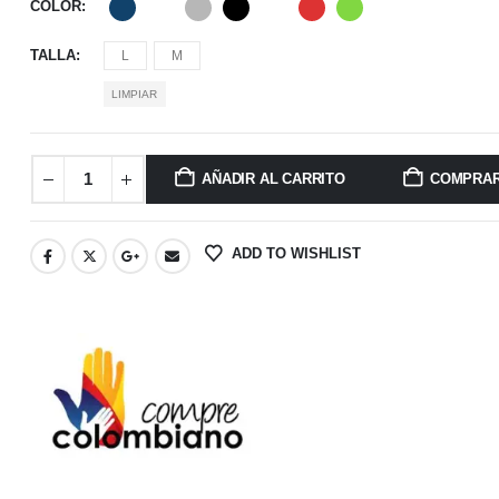
COLOR
TALLA
L
M
LIMPIAR
AÑADIR AL CARRITO
COMPRA
ADD TO WISHLIST