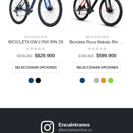
BICICLETAS MTB
BICICLETAS MTB
BICICLETA GW LYNX RIN 29
Bicicleta Roca Makalu Rin 29 MTB 24 Vel
0
out of 5
0
out of 5
$
829.900
$
599.900
$
949.900
$
799.900
SELECCIONAR OPCIONES
SELECCIONAR OPCIONES
Encuéntranos
@bicicletasonline.co