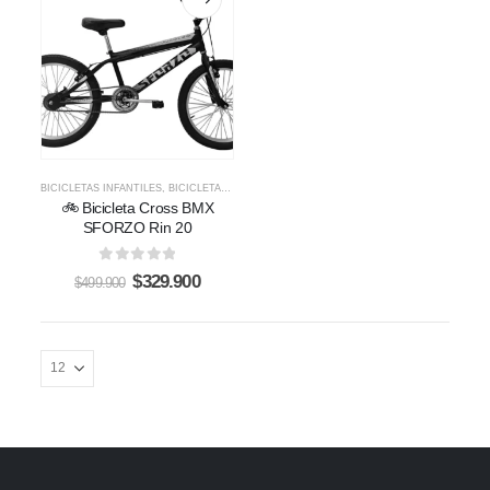
BICICLETAS INFANTILES
,
BICICLETAS STUNT
🚲 Bicicleta Cross BMX
SFORZO Rin 20
0
out of 5
$
329.900
$
499.900