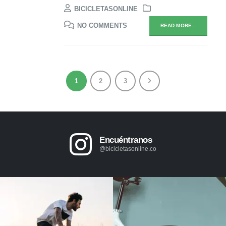
BICICLETASONLINE
NO COMMENTS
READ MORE...
1
2
3
Encuéntranos
@bicicletasonline.co