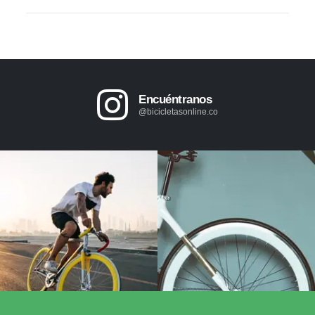
Encuéntranos
@bicicletasonline.co