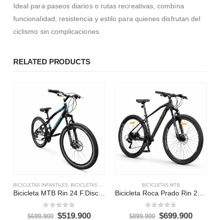
Ideal para paseos diarios o rutas recreativas, combina
funcionalidad, resistencia y estilo para quienes disfrutan del
ciclismo sin complicaciones.
RELATED PRODUCTS
BICICLETAS INFANTILES
,
BICICLETAS MTB
BICICLETAS MTB
Bicicleta MTB Rin 24 F.Disco Shimano 21
Bicicleta Roca Prado Rin 29 MTB 24 Vel
0
out of 5
0
out of 5
$
519.900
$
699.900
$
699.900
$
899.900