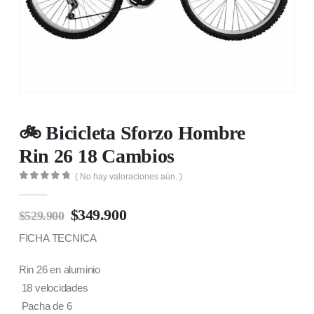
🚲 Bicicleta Sforzo Hombre
Rin 26 18 Cambios
( No hay valoraciones aún. )
0
out of 5
$
349.900
$
529.900
FICHA TECNICA
Rin 26 en aluminio
18 velocidades
Pacha de 6