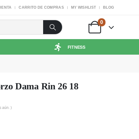
UENTA
CARRITO DE COMPRAS
MY WISHLIST
BLOG
0
FITNESS
forzo Dama Rin 26 18
s aún. )