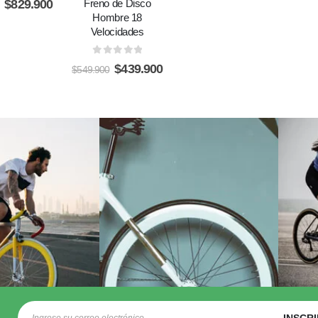
Freno de Disco
$
829.900
Cambios
Hombre 18
Velocidades
0
out of 5
$
349.900
$
529.900
0
out of 5
$
439.900
$
549.900