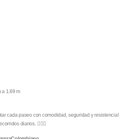
 a 1.69 m
frutar cada paseo con comodidad, seguridad y resistencia!
orridos diarios. 🚴‍♀️✨
ompraColombiano