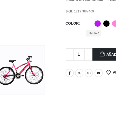
SKU:
12197887469
COLOR
LIMPIAR
AÑAD
A