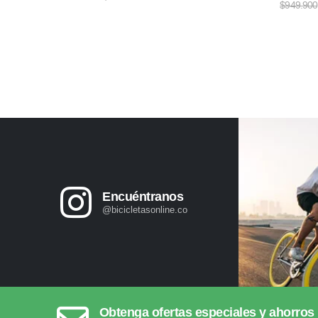
$
949.900
Encuéntranos
@bicicletasonline.co
Obtenga ofertas especiales y ahorros