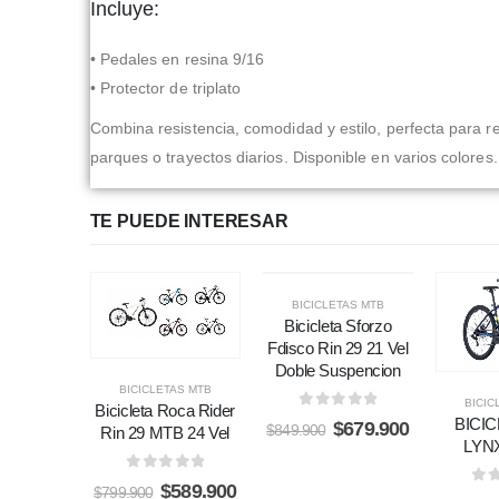
Incluye:
• Pedales en resina 9/16
• Protector de triplato
Combina resistencia, comodidad y estilo, perfecta para r
parques o trayectos diarios. Disponible en varios colores. 
TE PUEDE INTERESAR
BICICLETAS MTB
Bicicleta Sforzo
Fdisco Rin 29 21 Vel
Doble Suspencion
BICICLETAS MTB
BICIC
Bicicleta Roca Rider
0
out of 5
BICI
$
679.900
$
849.900
Rin 29 MTB 24 Vel
LYNX
0
out of 5
$
589.900
$
799.900
0
o