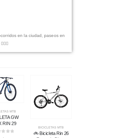
ecorridos en la ciudad, paseos en
‍♀️✨
LETAS MTB
CLETA GW
 RIN 29
BICICLETAS MTB
BICICLETAS MTB
🚲 Bicicleta Sforzo
🚲 Bicicleta Rin 26
Hombre Rin 26 18
ut of 5