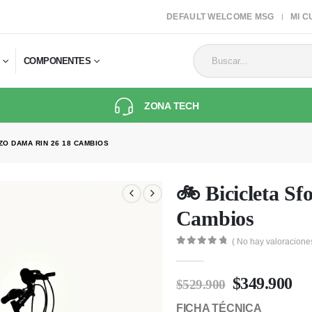
DEFAULT WELCOME MSG
MI C
COMPONENTES
ZONA TECH
ZO DAMA RIN 26 18 CAMBIOS
🚲 Bicicleta S
Cambios
( No hay valoracione
0
out of 5
$
349.900
$
529.900
FICHA TÉCNICA